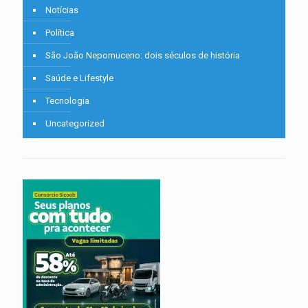
Notícias
Política
São João Nepomuceno: dois séculos de história
Saúde e Lifestyle
Tecnologia
Uncategorized