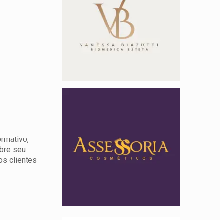
ormativo,
obre seu
os clientes