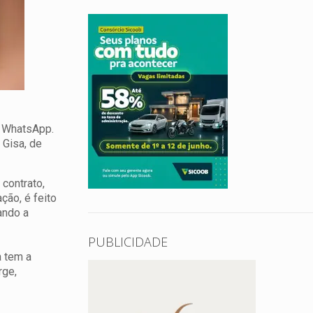
o WhatsApp.
 Gisa, de
 contrato,
ção, é feito
ando a
PUBLICIDADE
a tem a
rge,