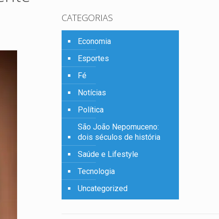
CATEGORIAS
Economia
Esportes
Fé
Notícias
Política
São João Nepomuceno:
dois séculos de história
Saúde e Lifestyle
Tecnologia
Uncategorized