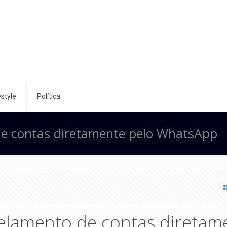
style
Política
de contas diretamente pelo WhatsApp
celamento de contas diretam