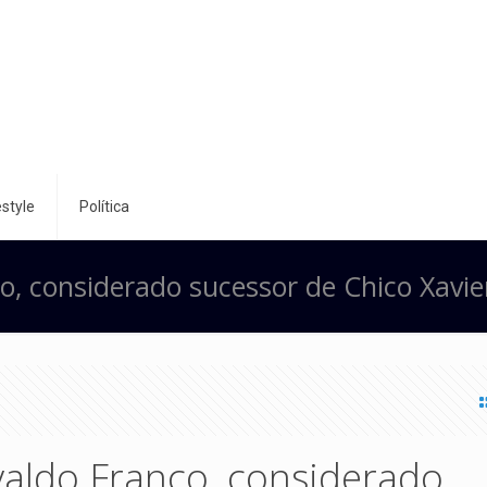
style
Política
o, considerado sucessor de Chico Xavie
valdo Franco, considerado