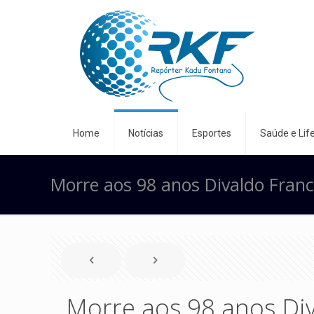
Home
Notícias
Esportes
Saúde e Life
Morre aos 98 anos Divaldo Franc
Morre aos 98 anos Di