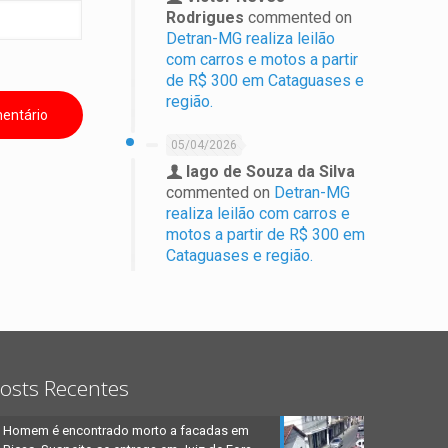
Rodrigues
commented on
Detran-MG realiza leilão
com carros e motos a partir
de R$ 300 em Cataguases e
região.
05/04/2026
Iago de Souza da Silva
commented on
Detran-MG
realiza leilão com carros e
motos a partir de R$ 300 em
Cataguases e região.
osts Recentes
Homem é encontrado morto a facadas em