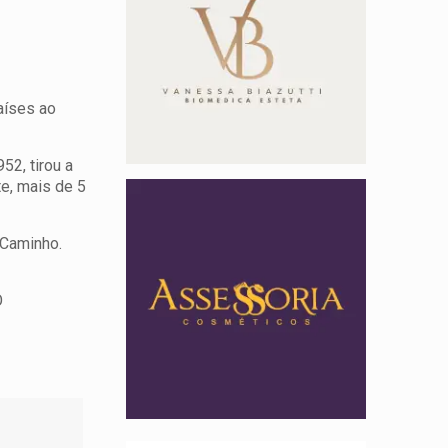
aíses ao
52, tirou a
e, mais de 5
 Caminho.
O