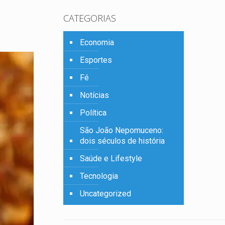
CATEGORIAS
Economia
Esportes
Fé
Notícias
Política
São João Nepomuceno:
dois séculos de história
Saúde e Lifestyle
Tecnologia
Uncategorized