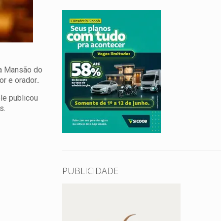
 da Mansão do
r e orador..
le publicou
s.
PUBLICIDADE