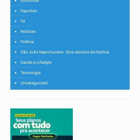
Economia
Esportes
Fé
Notícias
Política
São João Nepomuceno: dois séculos de história
Saúde e Lifestyle
Tecnologia
Uncategorized