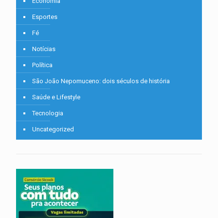
Economia
Esportes
Fé
Notícias
Política
São João Nepomuceno: dois séculos de história
Saúde e Lifestyle
Tecnologia
Uncategorized