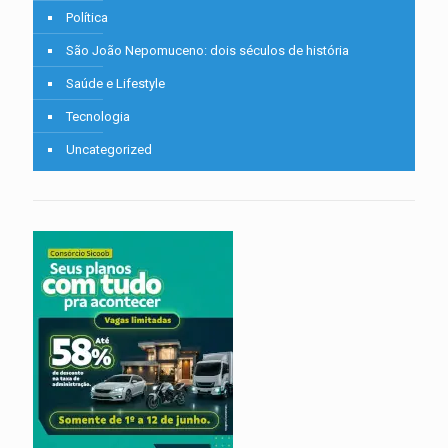
Política
São João Nepomuceno: dois séculos de história
Saúde e Lifestyle
Tecnologia
Uncategorized