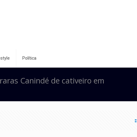
style
Política
araras Canindé de cativeiro em