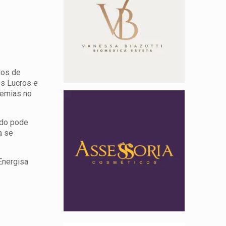
nos de
os Lucros e
demias no
ado pode
a se
Energisa