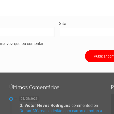
Site
ima vez que eu comentar.
Últimos Comentários
P
05/05/2026
Victor Neves Rodrigues
commented on
Detran-MG realiza leilão com carros e motos a