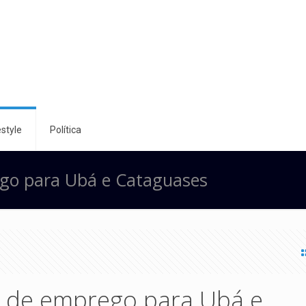
style
Política
ego para Ubá e Cataguases
s de emprego para Ubá e