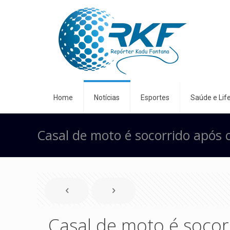
Home
Notícias
Esportes
Saúde e Life
Casal de moto é socorrido após
Casal de moto é socor