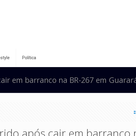
style
Política
 cair em barranco na BR-267 em Guarar
rido após cair em barranco 