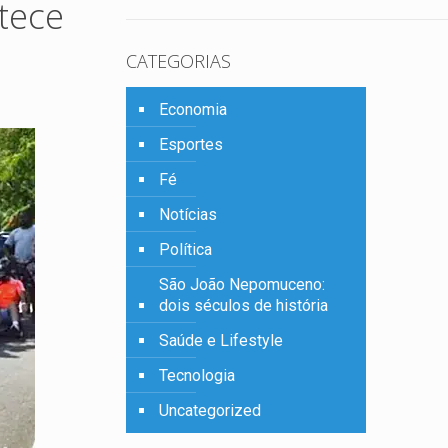
tece
CATEGORIAS
Economia
Esportes
Fé
Notícias
Política
São João Nepomuceno:
dois séculos de história
Saúde e Lifestyle
Tecnologia
Uncategorized