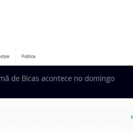
style
Política
imã de Bicas acontece no domingo