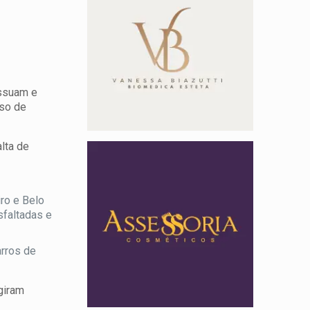
ossuam e
uso de
lta de
ro e Belo
sfaltadas e
arros de
giram