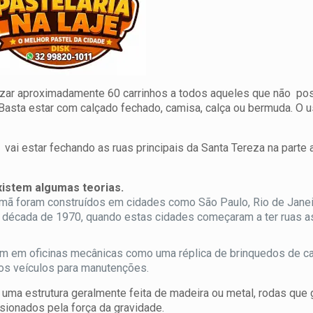
ilizar aproximadamente 60 carrinhos a todos aqueles que não p
Basta estar com calçado fechado, camisa, calça ou bermuda. O 
 estar fechando as ruas principais da Santa Tereza na parte a
existem algumas teorias.
imã foram construídos em cidades como São Paulo, Rio de Janei
da década de 1970, quando estas cidades começaram a ter ruas a
ram em oficinas mecânicas como uma réplica de brinquedos de c
dos veículos para manutenções.
 uma estrutura geralmente feita de madeira ou metal, rodas que 
lsionados pela força da gravidade.