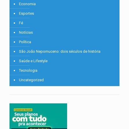
Economia
Esportes
Fé
Notícias
Política
São João Nepomuceno: dois séculos de história
Saúde e Lifestyle
Tecnologia
Uncategorized