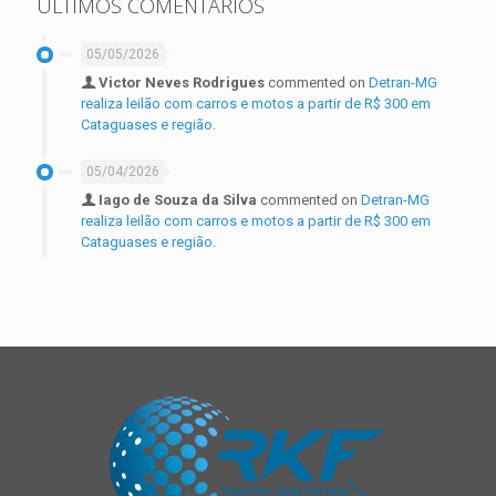
ÚLTIMOS COMENTÁRIOS
05/05/2026
Victor Neves Rodrigues
commented on
Detran-MG
realiza leilão com carros e motos a partir de R$ 300 em
Cataguases e região.
05/04/2026
Iago de Souza da Silva
commented on
Detran-MG
realiza leilão com carros e motos a partir de R$ 300 em
Cataguases e região.