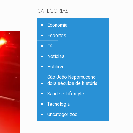
CATEGORIAS
Economia
Esportes
Fé
Notícias
Política
São João Nepomuceno:
dois séculos de história
Saúde e Lifestyle
Tecnologia
Uncategorized