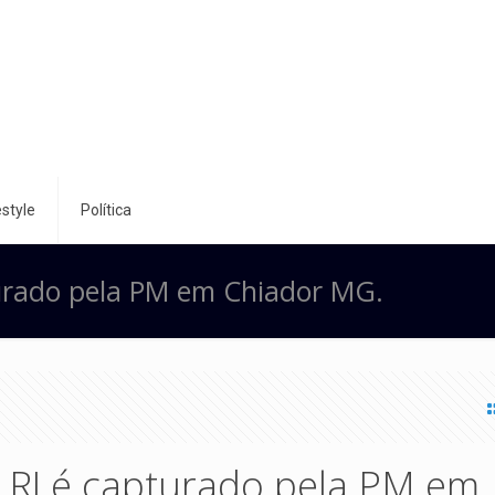
style
Política
turado pela PM em Chiador MG.
o RJ é capturado pela PM em