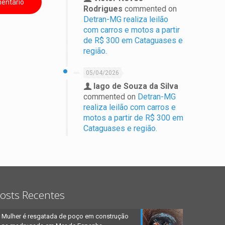
Rodrigues
commented on
Detran-MG realiza leilão
com carros e motos a partir
de R$ 300 em Cataguases e
região.
05/04/2026
Iago de Souza da Silva
commented on
Detran-MG
realiza leilão com carros e
motos a partir de R$ 300 em
Cataguases e região.
osts Recentes
Mulher é resgatada de poço em construção