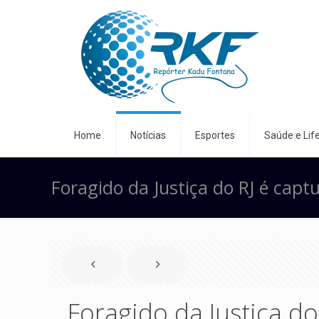
Home
Notícias
Esportes
Saúde e Life
Foragido da Justiça do RJ é cap
Foragido da Justiça d