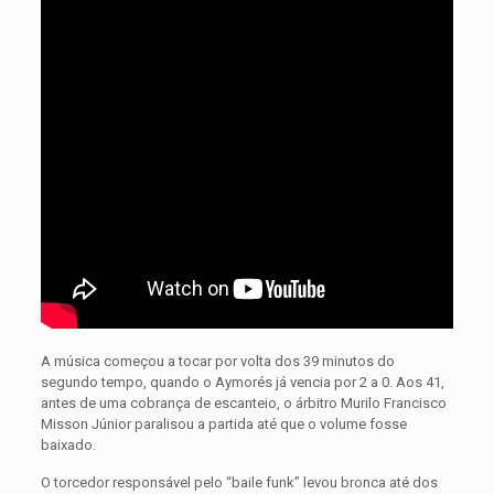
A música começou a tocar por volta dos 39 minutos do
segundo tempo, quando o Aymorés já vencia por 2 a 0. Aos 41,
antes de uma cobrança de escanteio, o árbitro Murilo Francisco
Misson Júnior paralisou a partida até que o volume fosse
baixado.
O torcedor responsável pelo “baile funk” levou bronca até dos