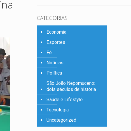
ina
CATEGORIAS
Economia
Esportes
Fé
Notícias
Política
São João Nepomuceno:
dois séculos de história
Saúde e Lifestyle
Tecnologia
Uncategorized