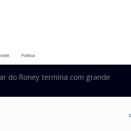
style
Política
ar do Roney termina com grande