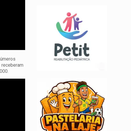
inúmeros
z receberam
1000.