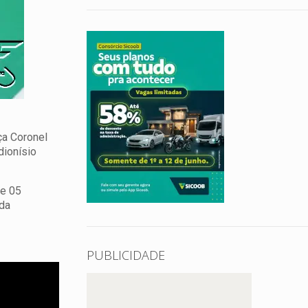
ça Coronel
dionísio
de 05
 da
PUBLICIDADE