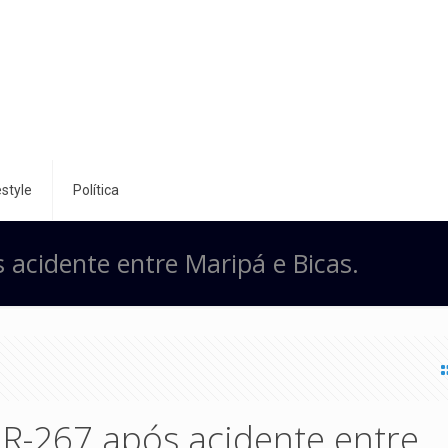
style
Política
 acidente entre Maripá e Bicas.
BR-267 após acidente entre