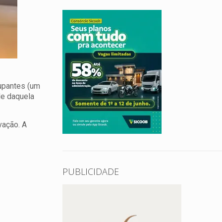
upantes (um
de daquela
vação. A
PUBLICIDADE