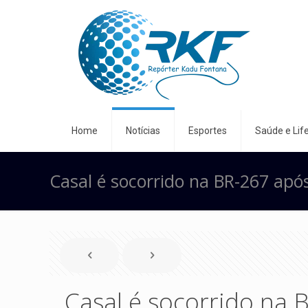
Home
Notícias
Esportes
Saúde e Life
Casal é socorrido na BR-267 após
Casal é socorrido na 