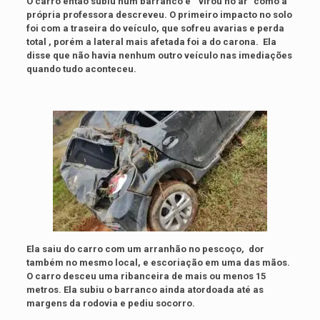
O carro então subiu num barranco e ” virou no ar” como a
própria professora descreveu. O primeiro impacto no solo
foi com a traseira do veículo, que sofreu avarias e perda
total , porém a lateral mais afetada foi a do carona. Ela
disse que não havia nenhum outro veículo nas imediações
quando tudo aconteceu.
Ela saiu do carro com um arranhão no pescoço, dor
também no mesmo local, e escoriação em uma das mãos.
O carro desceu uma ribanceira de mais ou menos 15
metros. Ela subiu o barranco ainda atordoada até as
margens da rodovia e pediu socorro.