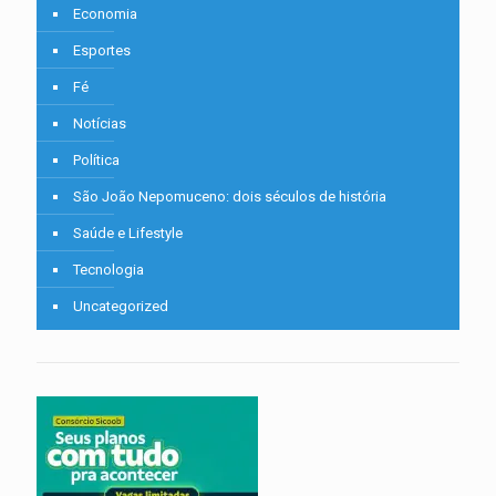
Economia
Esportes
Fé
Notícias
Política
São João Nepomuceno: dois séculos de história
Saúde e Lifestyle
Tecnologia
Uncategorized