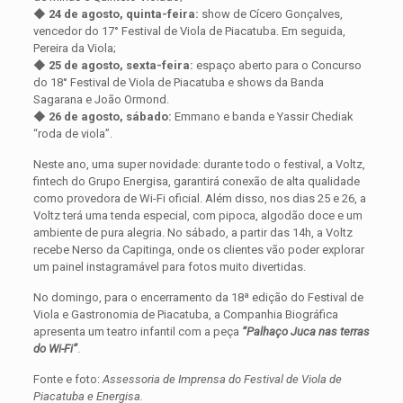
◆ 24 de agosto, quinta-feira:
show de Cícero Gonçalves,
vencedor do 17° Festival de Viola de Piacatuba. Em seguida,
Pereira da Viola;
◆
25 de agosto, sexta-feira:
espaço aberto para o Concurso
do 18° Festival de Viola de Piacatuba e shows da Banda
Sagarana e João Ormond.
◆ 26 de agosto, sábado:
Emmano e banda e Yassir Chediak
“roda de viola”.
Neste ano, uma super novidade: durante todo o festival, a Voltz,
fintech do Grupo Energisa, garantirá conexão de alta qualidade
como provedora de Wi-Fi oficial. Além disso, nos dias 25 e 26, a
Voltz terá uma tenda especial, com pipoca, algodão doce e um
ambiente de pura alegria. No sábado, a partir das 14h, a Voltz
recebe Nerso da Capitinga, onde os clientes vão poder explorar
um painel instagramável para fotos muito divertidas.
No domingo, para o encerramento da 18ª edição do Festival de
Viola e Gastronomia de Piacatuba, a Companhia Biográfica
apresenta um teatro infantil com a peça
“Palhaço Juca nas terras
do Wi-Fi”
.
Fonte e foto:
Assessoria de Imprensa do Festival de Viola de
Piacatuba e Energisa.