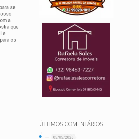
para se
 nosso
com a
ostra que
l e
 para os
ÚLTIMOS COMENTÁRIOS
05/05/2026