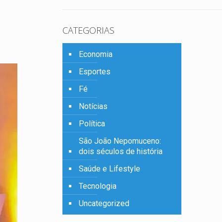
CATEGORIAS
Economia
Esportes
Fé
Notícias
Política
São João Nepomuceno:
dois séculos de história
Saúde e Lifestyle
Tecnologia
Uncategorized