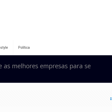
style
Política
re as melhores empresas para se