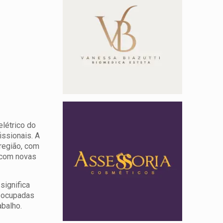
elétrico do
issionais. A
região, com
 com novas
significa
s ocupadas
abalho.