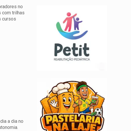
oradores no
 com trilhas
s cursos
dia a dia no
utonomia.