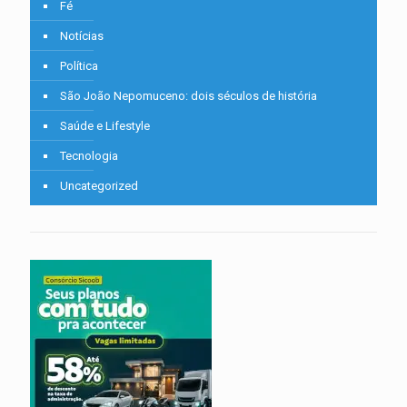
Fé
Notícias
Política
São João Nepomuceno: dois séculos de história
Saúde e Lifestyle
Tecnologia
Uncategorized