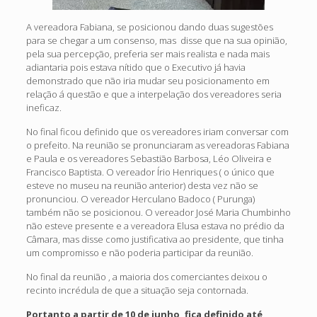
A vereadora Fabiana, se posicionou dando duas sugestões
para se chegar a um consenso, mas disse que na sua opinião,
pela sua percepção, preferia ser mais realista e nada mais
adiantaria pois estava nítido que o Executivo já havia
demonstrado que não iria mudar seu posicionamento em
relação á questão e que a interpelação dos vereadores seria
ineficaz.
No final ficou definido que os vereadores iriam conversar com
o prefeito. Na reunião se pronunciaram as vereadoras Fabiana
e Paula e os vereadores Sebastião Barbosa, Léo Oliveira e
Francisco Baptista. O vereador Írio Henriques ( o único que
esteve no museu na reunião anterior) desta vez não se
pronunciou. O vereador Herculano Badoco ( Purunga)
também não se posicionou. O vereador José Maria Chumbinho
não esteve presente e a vereadora Elusa estava no prédio da
Câmara, mas disse como justificativa ao presidente, que tinha
um compromisso e não poderia participar da reunião.
No final da reunião , a maioria dos comerciantes deixou o
recinto incrédula de que a situação seja contornada.
Portanto a partir de 10 de junho, fica definido até