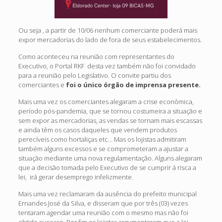
Ou seja , a partir de 10/06 nenhum comerciante poderá mais
expor mercadorias do lado de fora de seus estabelecimentos.
Como aconteceu na reunião com representantes do
Executivo, o Portal RKF desta vez também não foi convidado
para a reunião pelo Legislativo. O convite partiu dos
comerciantes e
foi o único órgão de imprensa presente.
Mais uma vez os comerciantes alegaram a crise econômica,
período pós-pandemia, que se tornou costumeira a situação e
sem expor as mercadorias, as vendas se tornam mais escassas
e ainda têm os casos daqueles que vendem produtos
perecíveis como hortaliças etc… Mas os lojistas admitiram
também alguns excessos e se comprometeram a ajustar a
situação mediante uma nova regulamentação. Alguns alegaram
que a decisão tomada pelo Executivo de se cumprir á risca a
lei, irá gerar desemprego infelizmente.
Mais uma vez reclamaram da ausência do prefeito municipal
Ernandes José da Silva, e disseram que por três (03) vezes
tentaram agendar uma reunião com o mesmo mas não foi
obtido sucesso. Por fim os lojistas argumentaram que a lei