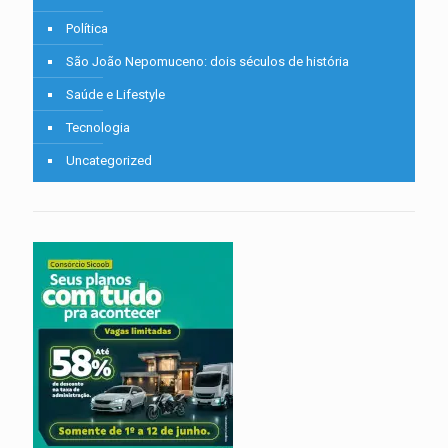
Política
São João Nepomuceno: dois séculos de história
Saúde e Lifestyle
Tecnologia
Uncategorized