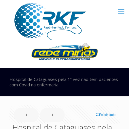
Hospital de Cataguases pela 1ª vez não tem pacientes
com Covid na enfermaria.
Exibir tudo
Hospital de Cataguases pela