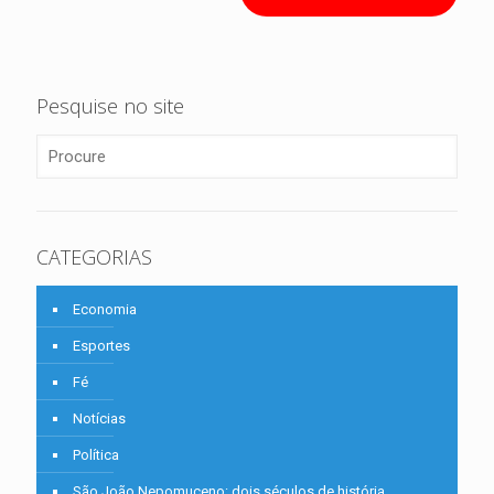
Pesquise no site
CATEGORIAS
Economia
Esportes
Fé
Notícias
Política
São João Nepomuceno: dois séculos de história