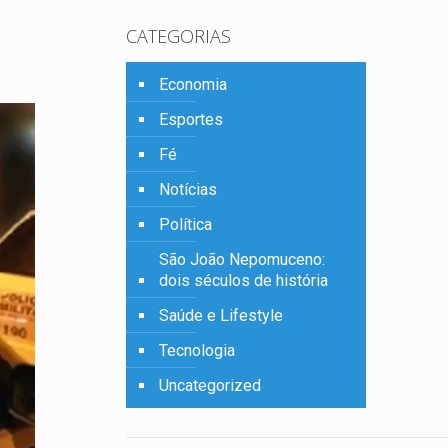
CATEGORIAS
Economia
Esportes
Fé
Notícias
Política
São João Nepomuceno:
dois séculos de história
Saúde e Lifestyle
Tecnologia
Uncategorized