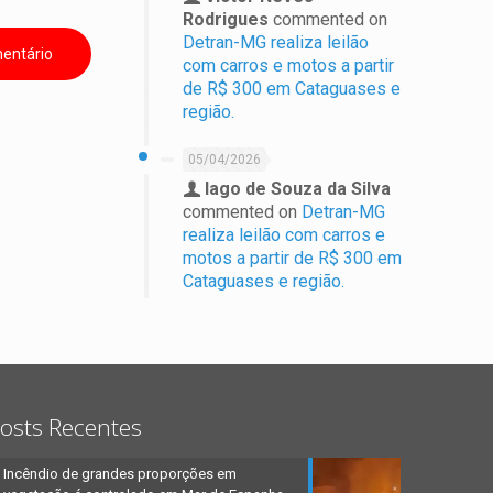
Rodrigues
commented on
Detran-MG realiza leilão
com carros e motos a partir
de R$ 300 em Cataguases e
região.
05/04/2026
Iago de Souza da Silva
commented on
Detran-MG
realiza leilão com carros e
motos a partir de R$ 300 em
Cataguases e região.
osts Recentes
Incêndio de grandes proporções em