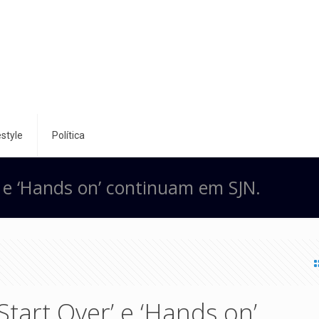
style
Política
’ e ‘Hands on’ continuam em SJN.
tart Over’ e ‘Hands on’