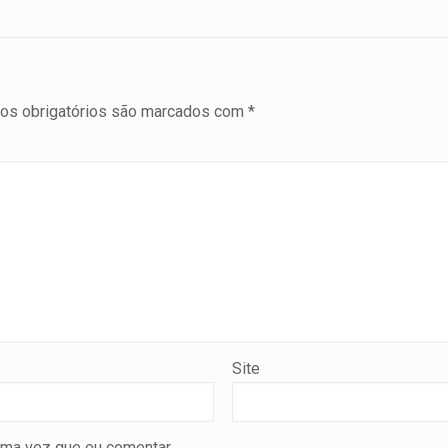
s obrigatórios são marcados com
*
Site
ima vez que eu comentar.