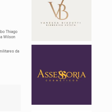
abo Thiago
ua Wilson
ilitares da