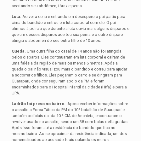
acertando seu abdômen, tórax e perna.
Luta.
Ao ver a cena e entrando em desespero o pai partiu para
cima do bandido e entrou em luta corporal com ele. O pai
afirmou à polícia que durante a luta ouviu mais alguns disparos e
que um desses disparos acertou sua perna e o outro disparo
atingiu o abdômen do seu outro filho de 10 anos.
Queda.
Uma outra filha do casal de 14 anos não foi atingida
pelos disparos. Eles continuaram em luta corporal e caíram de
uma falésia da região de mais ou menos 6 metros. Após a
queda o pai não visualizou mais o bandido e correu para ajudar
a socorrer os filhos. Eles pegaram o carro e se dirigiram para
Guarapari, onde conseguiram apoio da PM e foram
encaminhados para o Hospital Infantil da cidade (Hifa) e para a
UPA.
Ladrão foi preso no bairro.
Após receber informações sobre
o assalto a Força Tática da PM do 10º batalhão de Guarapari e
também policiais da da 10 ª CIA de Anchieta, encontraram o
revolver usado no assalto, sendo um 38 com balas deflagradas.
Após isso foram até a residência do bandido que fica no
mesmo bairro. Ao se aproximar da residência indicada, um dos
homens ligados ao acusado fugiu pulando os muros.