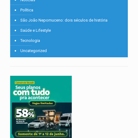
Política
São João Nepomuceno: dois séculos de história
Saúde e Lifestyle
Tecnologia
Uncategorized