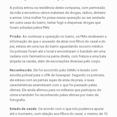
A polícia entrou na residência deste comparsa, com permissão
da mãe e encontrou vários materiais de drogas, rádios, dinheiro
e armas. Uma mulher foi presa nessa operação ao ser avistada
em outra casa do bairro, tentar fugir e dispensar drogas que
foram achadas pelos PMs
Prisão.
Ao continuar a operação no bairro, os PMs receberam a
informação de que o acusado de atirar nos filhos do casal e do
pai, estava em uma rua do bairro aguardando socorro médico.
Os policiais foram até o local e encontraram o bandido em uma
cadeira com ferimentos na perna direita, com fratura e uma bala
alojada na canela, além de escoriações diversas pelo corpo.
Reconhecido.
Ele foi socorrido pelo SAMU e levado com
escolta policial para o UPA de Guarapari. Segundo os policiais,
ele estava com as pernas sujas de areia de praia, e suas
características assimilavam com o que foi passado pelas
vítimas. Ele ainda afirmou para os militares que participou do
crime e também foi reconhecido pelas vítimas por meio de
fotografia.
Estado de saúde.
De acordo com o que nós pudemos apurar
até o momento, com relação aos filhos do casal, o menino de 10