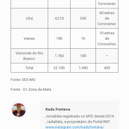
Coronavac
60 extras
Ubá
4.210
350
de
CoronaVac
10 extras
Vieiras
190
10
de
CoronaVac
Visconde do Rio
1.760
100
–
Branco
Total
22.100
1.450
430
Fonte: SES-MG
Fonte : G1 Zona da Mata
Kadu Fontana
Jornalista registrado no MTE desde 2014
, radialista, e proprietário do Portal RKF.
www.instagram.com/kadufontana/