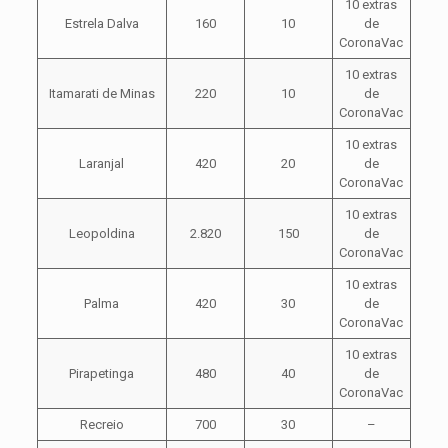
10 extras
Estrela Dalva
160
10
de
CoronaVac
10 extras
Itamarati de Minas
220
10
de
CoronaVac
10 extras
Laranjal
420
20
de
CoronaVac
10 extras
Leopoldina
2.820
150
de
CoronaVac
10 extras
Palma
420
30
de
CoronaVac
10 extras
Pirapetinga
480
40
de
CoronaVac
Recreio
700
30
–