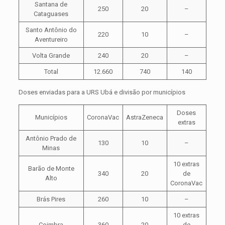
Santana de
250
20
–
Cataguases
Santo Antônio do
220
10
–
Aventureiro
Volta Grande
240
20
–
Total
12.660
740
140
Doses enviadas para a URS Ubá e divisão por municípios
Doses
Municípios
CoronaVac
AstraZeneca
extras
Antônio Prado de
130
10
–
Minas
10 extras
Barão de Monte
340
20
de
Alto
CoronaVac
Brás Pires
260
10
–
10 extras
Coimbra
360
20
de