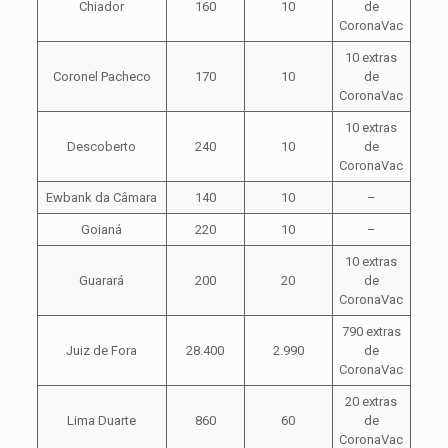
Chiador
160
10
de
CoronaVac
10 extras
Coronel Pacheco
170
10
de
CoronaVac
10 extras
Descoberto
240
10
de
CoronaVac
Ewbank da Câmara
140
10
–
Goianá
220
10
–
10 extras
Guarará
200
20
de
CoronaVac
790 extras
Juiz de Fora
28.400
2.990
de
CoronaVac
20 extras
Lima Duarte
860
60
de
CoronaVac