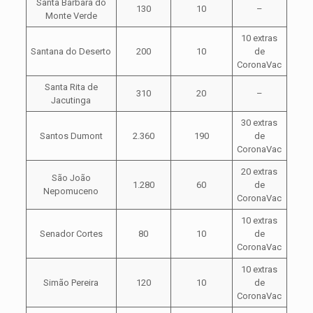
Santa Bárbara do
130
10
–
Monte Verde
10 extras
Santana do Deserto
200
10
de
CoronaVac
Santa Rita de
310
20
–
Jacutinga
30 extras
Santos Dumont
2.360
190
de
CoronaVac
20 extras
São João
1.280
60
de
Nepomuceno
CoronaVac
10 extras
Senador Cortes
80
10
de
CoronaVac
10 extras
Simão Pereira
120
10
de
CoronaVac