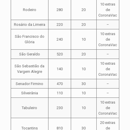
10 extras
Rodeiro
280
20
de
CoronaVac
Rosário da Limeira
220
20
–
10 extras
São Francisco do
240
10
de
Glória
CoronaVac
São Geraldo
520
20
–
10 extras
São Sebastião da
140
10
de
Vargem Alegre
CoronaVac
Senador Firmino
470
30
–
Silveirânia
110
10
–
10 extras
Tabuleiro
230
10
de
CoronaVac
20 extras
Tocantins
810
30
de