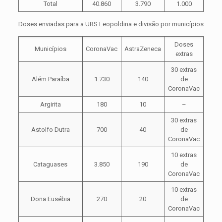
Total
40.860
3.790
1.000
Doses enviadas para a URS Leopoldina e divisão por municípios
Doses
Municípios
CoronaVac
AstraZeneca
extras
30 extras
Além Paraíba
1.730
140
de
CoronaVac
Argirita
180
10
–
30 extras
Astolfo Dutra
700
40
de
CoronaVac
10 extras
Cataguases
3.850
190
de
CoronaVac
10 extras
Dona Eusébia
270
20
de
CoronaVac