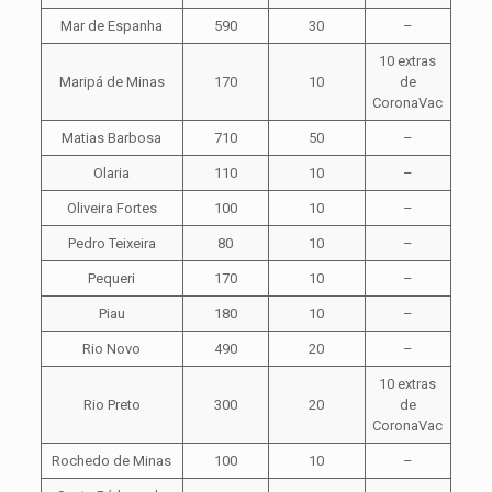
Mar de Espanha
590
30
–
10 extras
Maripá de Minas
170
10
de
CoronaVac
Matias Barbosa
710
50
–
Olaria
110
10
–
Oliveira Fortes
100
10
–
Pedro Teixeira
80
10
–
Pequeri
170
10
–
Piau
180
10
–
Rio Novo
490
20
–
10 extras
Rio Preto
300
20
de
CoronaVac
Rochedo de Minas
100
10
–