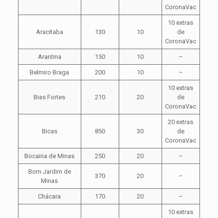
CoronaVac
10 extras
Aracitaba
130
10
de
CoronaVac
Arantina
150
10
–
Belmiro Braga
200
10
–
10 extras
Bias Fortes
210
20
de
CoronaVac
20 extras
Bicas
850
30
de
CoronaVac
Bocaina de Minas
250
20
–
Bom Jardim de
370
20
–
Minas
Chácara
170
20
–
10 extras