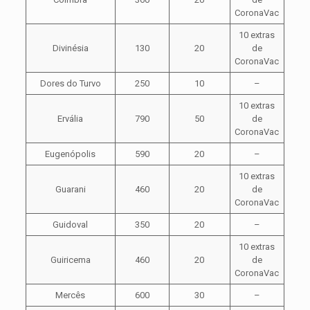
CoronaVac
10 extras
Divinésia
130
20
de
CoronaVac
Dores do Turvo
250
10
–
10 extras
Ervália
790
50
de
CoronaVac
Eugenópolis
590
20
–
10 extras
Guarani
460
20
de
CoronaVac
Guidoval
350
20
–
10 extras
Guiricema
460
20
de
CoronaVac
Mercês
600
30
–