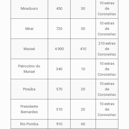
10 extras
Miradouro
450
30
de
CoronaVac
10 extras
Miraí
720
30
de
CoronaVac
210 extras
Muriaé
4.900
410
de
CoronaVac
10 extras
Patrocínio do
340
10
de
Muriaé
CoronaVac
10 extras
Piraúba
570
20
de
CoronaVac
10 extras
Presidente
310
20
de
Bernardes
CoronaVac
Rio Pomba
910
60