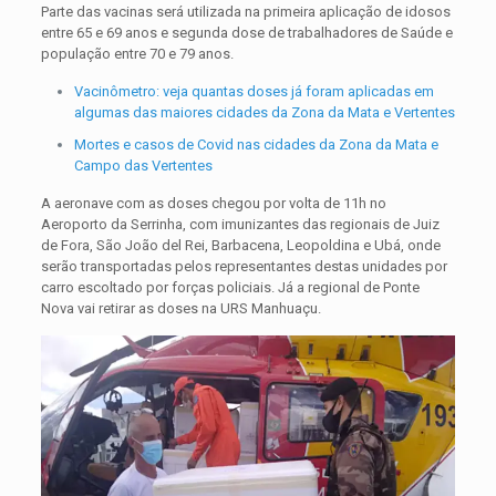
Parte das vacinas será utilizada na primeira aplicação de idosos
entre 65 e 69 anos e segunda dose de trabalhadores de Saúde e
população entre 70 e 79 anos.
Vacinômetro: veja quantas doses já foram aplicadas em
algumas das maiores cidades da Zona da Mata e Vertentes
Mortes e casos de Covid nas cidades da Zona da Mata e
Campo das Vertentes
A aeronave com as doses chegou por volta de 11h no
Aeroporto da Serrinha, com imunizantes das regionais de Juiz
de Fora, São João del Rei, Barbacena, Leopoldina e Ubá, onde
serão transportadas pelos representantes destas unidades por
carro escoltado por forças policiais. Já a regional de Ponte
Nova vai retirar as doses na URS Manhuaçu.