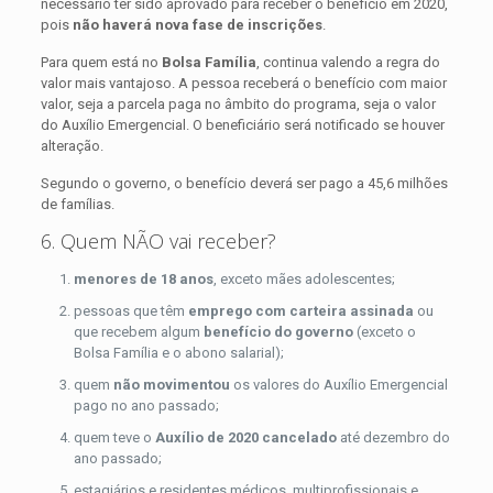
necessário ter sido aprovado para receber o benefício em 2020,
pois
não haverá nova fase de inscrições
.
Para quem está no
Bolsa Família
, continua valendo a regra do
valor mais vantajoso. A pessoa receberá o benefício com maior
valor, seja a parcela paga no âmbito do programa, seja o valor
do Auxílio Emergencial. O beneficiário será notificado se houver
alteração.
Segundo o governo, o benefício deverá ser pago a 45,6 milhões
de famílias.
6. Quem NÃO vai receber?
menores de 18 anos
, exceto mães adolescentes;
pessoas que têm
emprego com carteira assinada
ou
que recebem algum
benefício do governo
(exceto o
Bolsa Família e o abono salarial);
quem
não movimentou
os valores do Auxílio Emergencial
pago no ano passado;
quem teve o
Auxílio de 2020 cancelado
até dezembro do
ano passado;
estagiários e residentes médicos, multiprofissionais e