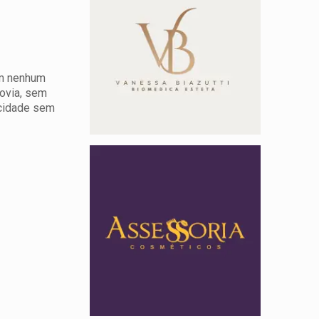
em nenhum
dovia, sem
ocidade sem