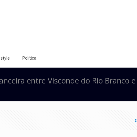
style
Política
banceira entre Visconde do Rio Branco e