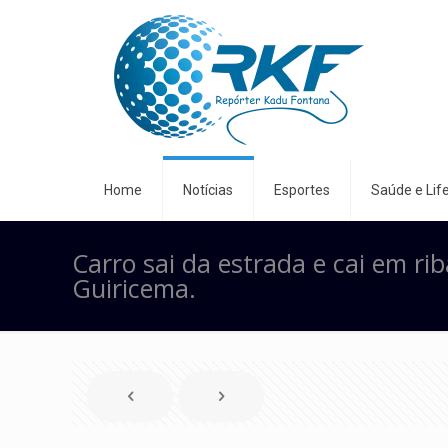
Home
Notícias
Esportes
Saúde e Life
Carro sai da estrada e cai em ri
Guiricema.