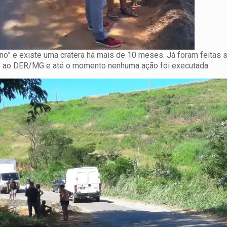
no” e existe uma cratera há mais de 10 meses. Já foram feitas
is ao DER/MG e até o momento nenhuma ação foi executada.