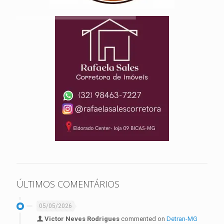
ÚLTIMOS COMENTÁRIOS
05/05/2026
Victor Neves Rodrigues
commented on
Detran-MG