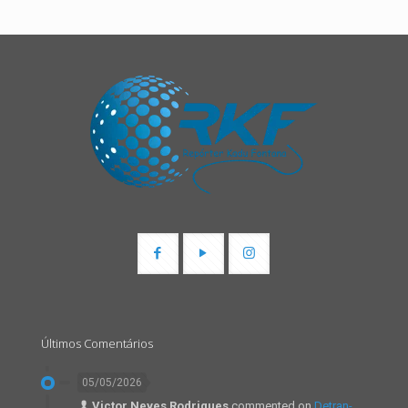
Últimos Comentários
05/05/2026
Victor Neves Rodrigues
commented on
Detran-