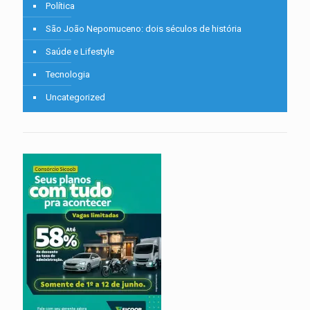
Política
São João Nepomuceno: dois séculos de história
Saúde e Lifestyle
Tecnologia
Uncategorized