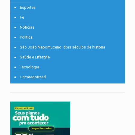
Esportes
Fé
Notícias
Política
São João Nepomuceno: dois séculos de história
Saúde e Lifestyle
Tecnologia
Uncategorized