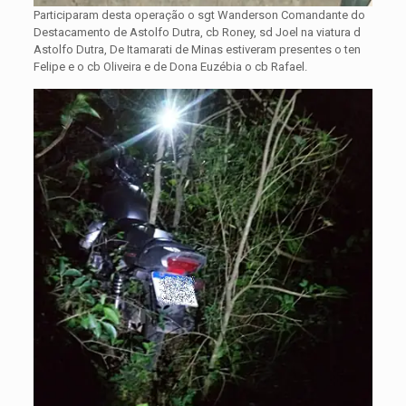
Participaram desta operação o sgt Wanderson Comandante do
Destacamento de Astolfo Dutra, cb Roney, sd Joel na viatura d
Astolfo Dutra, De Itamarati de Minas estiveram presentes o ten
Felipe e o cb Oliveira e de Dona Euzébia o cb Rafael.