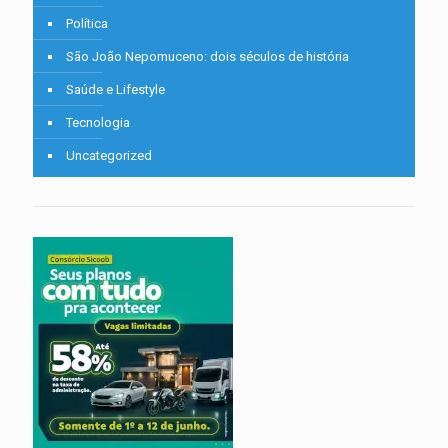
Política
São João Nepomuceno: dois séculos de história
Saúde e Lifestyle
Tecnologia
Uncategorized