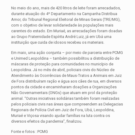
No meio do ano, mais de 420 litros de leite foram arrecadados,
durante atuação do 4º Departamento na Campanha Distribua
Amor, do Tribunal Regional Eleitoral de Minas Gerais (TRE/MG),
com o objetivo de levar solidariedade às populações mais
carentes do estado. Em Muriaé, as arrecadações foram doadas
ao Grupo Fraternidade Espírita André Luiz, já em Ubá uma
instituição que cuida de idosos recebeu os materiais.
Em maio, uma ação conjunta – por meio de parceria entre PCMG
e Unimed Leopoldina – também possibilitou a distribuição de
máscaras de proteção para comunidades no município de
Leopoldina. Já no mês de abril, policiais civis do Núcleo de
Atendimento às Ocorrências de Maus-Tratos a Animais em Juiz
de Fora distribuíram ração e água aos cães de rua, em diversos
pontos da cidade e encaminharam doações a Organizações
Não Governamentais (ONGs) que atuam em prol da proteção
animal. “Outras iniciativas solidárias também foram realizadas
pelos policiais civis nas áreas que compreendem as Delegacias
Regionais de Polícia Civil em Juiz de Fora, Ubá, Leopoldina,
Muriaé e Viçosa visando ajudar famílias na luta contra os
diversos efeitos da pandemia”, finalizou.
Fonte e fotos : PCMG