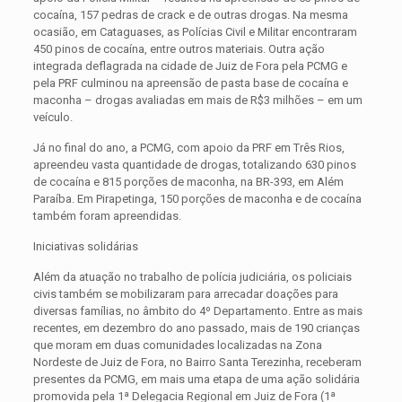
cocaína, 157 pedras de crack e de outras drogas. Na mesma
ocasião, em Cataguases, as Polícias Civil e Militar encontraram
450 pinos de cocaína, entre outros materiais. Outra ação
integrada deflagrada na cidade de Juiz de Fora pela PCMG e
pela PRF culminou na apreensão de pasta base de cocaína e
maconha – drogas avaliadas em mais de R$3 milhões – em um
veículo.
Já no final do ano, a PCMG, com apoio da PRF em Três Rios,
apreendeu vasta quantidade de drogas, totalizando 630 pinos
de cocaína e 815 porções de maconha, na BR-393, em Além
Paraíba. Em Pirapetinga, 150 porções de maconha e de cocaína
também foram apreendidas.
Iniciativas solidárias
Além da atuação no trabalho de polícia judiciária, os policiais
civis também se mobilizaram para arrecadar doações para
diversas famílias, no âmbito do 4º Departamento. Entre as mais
recentes, em dezembro do ano passado, mais de 190 crianças
que moram em duas comunidades localizadas na Zona
Nordeste de Juiz de Fora, no Bairro Santa Terezinha, receberam
presentes da PCMG, em mais uma etapa de uma ação solidária
promovida pela 1ª Delegacia Regional em Juiz de Fora (1ª