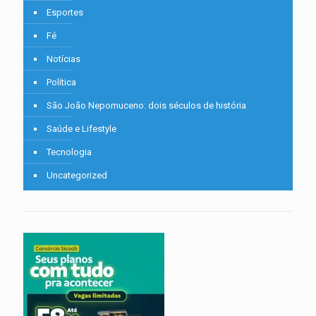
Esportes
Fé
Notícias
Política
São João Nepomuceno: dois séculos de história
Saúde e Lifestyle
Tecnologia
Uncategorized