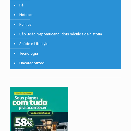
Fé
Notícias
Política
São João Nepomuceno: dois séculos de história
Saúde e Lifestyle
Tecnologia
Uncategorized