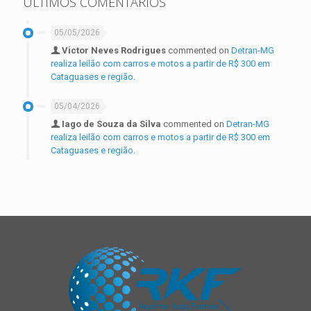
ÚLTIMOS COMENTÁRIOS
05/05/2026
Victor Neves Rodrigues
commented on
Detran-MG
realiza leilão com carros e motos a partir de R$ 300 em
Cataguases e região.
05/04/2026
Iago de Souza da Silva
commented on
Detran-MG
realiza leilão com carros e motos a partir de R$ 300 em
Cataguases e região.