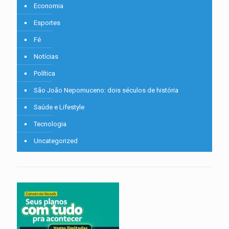
Economia
Esportes
Fé
Notícias
Política
São João Nepomuceno: dois séculos de história
Saúde e Lifestyle
Tecnologia
Uncategorized