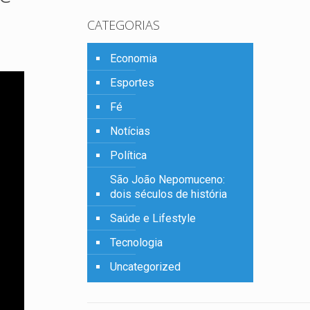
CATEGORIAS
Economia
Esportes
Fé
Notícias
Política
São João Nepomuceno:
dois séculos de história
Saúde e Lifestyle
Tecnologia
Uncategorized