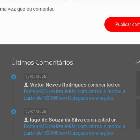
ima vez que eu comentar.
Últimos Comentários
P
05/05/2026
Victor Neves Rodrigues
commented on
Detran-MG realiza leilão com carros e motos a
partir de R$ 300 em Cataguases e região.
05/04/2026
Iago de Souza da Silva
commented on
Detran-MG realiza leilão com carros e motos a
partir de R$ 300 em Cataguases e região.