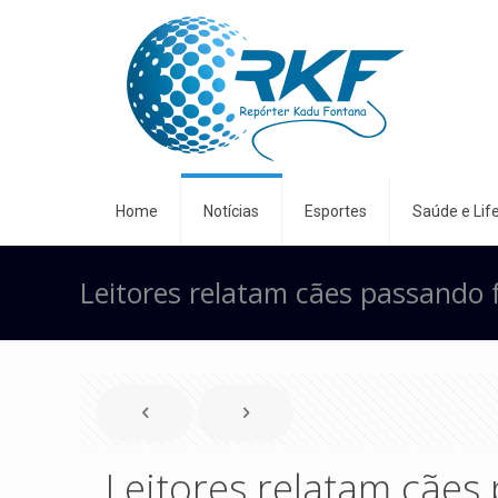
Home
Notícias
Esportes
Saúde e Life
Leitores relatam cães passando 
Leitores relatam cães