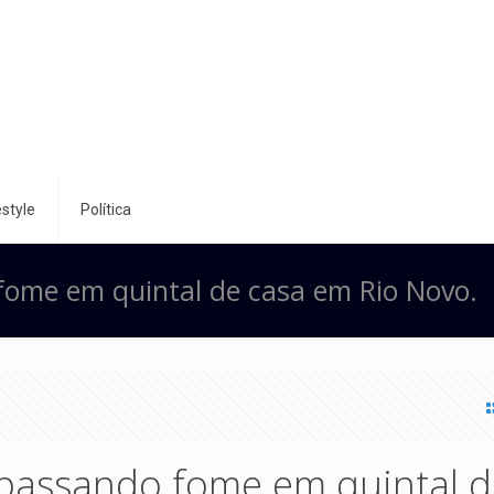
style
Política
fome em quintal de casa em Rio Novo.
 passando fome em quintal 