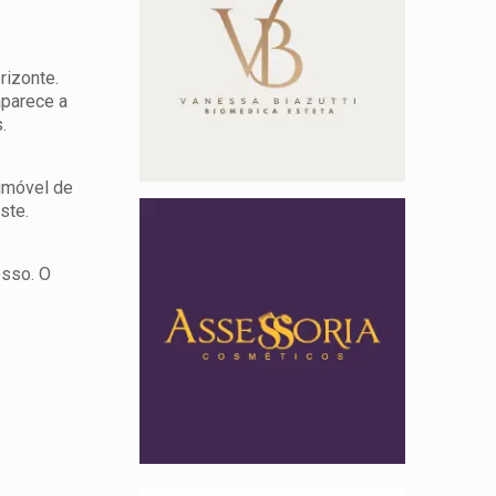
rizonte.
aparece a
.
 imóvel de
ste.
esso. O