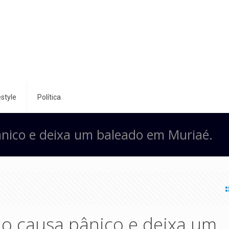
style
Política
pânico e deixa um baleado em Muriaé.
rio causa pânico e deixa um