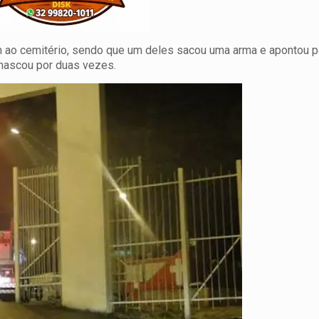
m ao cemitério, sendo que um deles sacou uma arma e apontou pa
mascou por duas vezes.