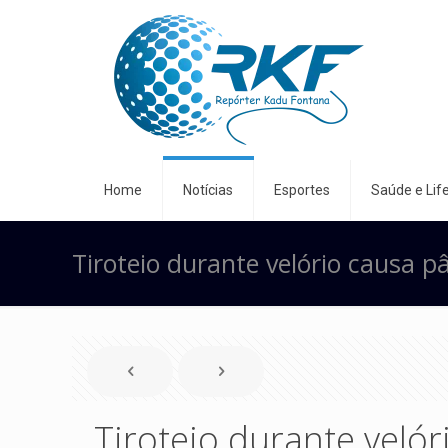
Home
Notícias
Esportes
Saúde e Life
Tiroteio durante velório causa 
Tiroteio durante veló