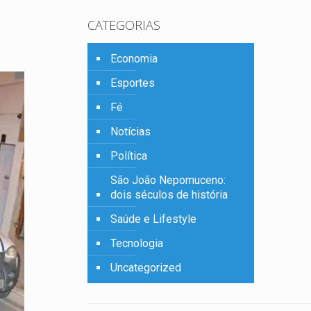
CATEGORIAS
Economia
Esportes
Fé
Notícias
Política
São João Nepomuceno:
dois séculos de história
Saúde e Lifestyle
Tecnologia
Uncategorized