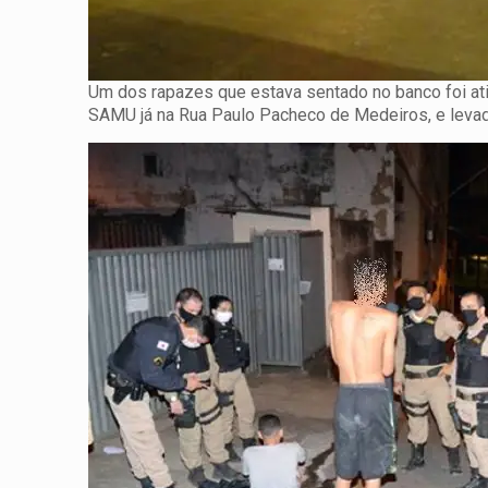
Um dos rapazes que estava sentado no banco foi ati
SAMU já na Rua Paulo Pacheco de Medeiros, e levad