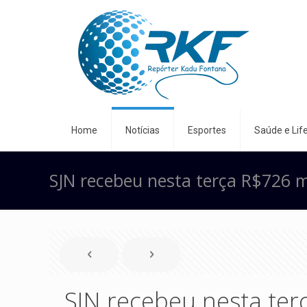
Home
Notícias
Esportes
Saúde e Life
SJN recebeu nesta terça R$726 m
SJN recebeu nesta ter