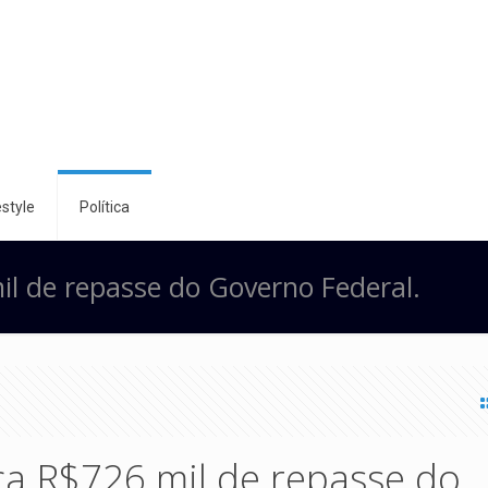
style
Política
il de repasse do Governo Federal.
ça R$726 mil de repasse do