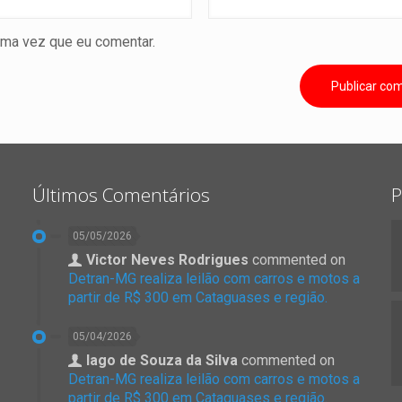
ima vez que eu comentar.
Últimos Comentários
P
05/05/2026
Victor Neves Rodrigues
commented on
Detran-MG realiza leilão com carros e motos a
partir de R$ 300 em Cataguases e região.
05/04/2026
Iago de Souza da Silva
commented on
Detran-MG realiza leilão com carros e motos a
partir de R$ 300 em Cataguases e região.