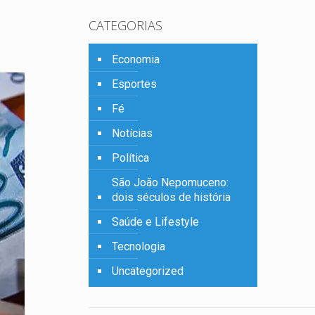
CATEGORIAS
Economia
Esportes
Fé
Notícias
Política
São João Nepomuceno:
dois séculos de história
Saúde e Lifestyle
Tecnologia
Uncategorized