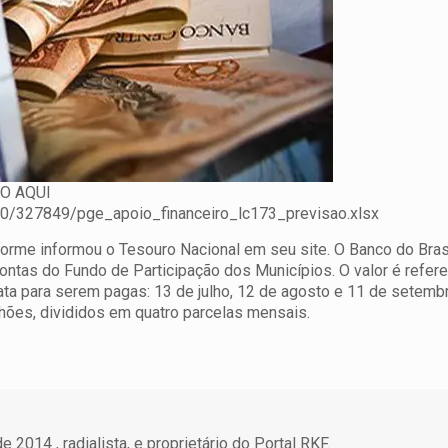
O AQUI
80/327849/pge_apoio_financeiro_lc173_previsao.xlsx
me informou o Tesouro Nacional em seu site. O Banco do Brasi
contas do Fundo de Participação dos Municípios. O valor é refere
ata para serem pagas: 13 de julho, 12 de agosto e 11 de setembro
hões, divididos em quatro parcelas mensais.
 2014 , radialista, e proprietário do Portal RKF.