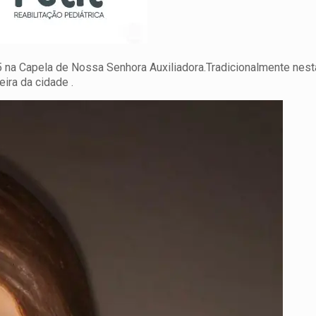
 na Capela de Nossa Senhora Auxiliadora.Tradicionalmente nesta
ira da cidade .