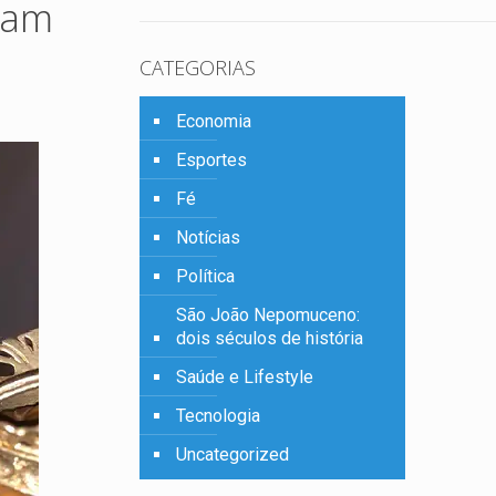
ram
CATEGORIAS
Economia
Esportes
Fé
Notícias
Política
São João Nepomuceno:
dois séculos de história
Saúde e Lifestyle
Tecnologia
Uncategorized