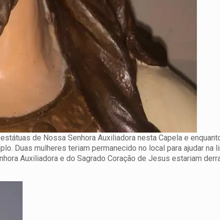
estátuas de Nossa Senhora Auxiliadora nesta Capela e enquanto
emplo. Duas mulheres teriam permanecido no local para ajudar na 
hora Auxiliadora e do Sagrado Coração de Jesus estariam der