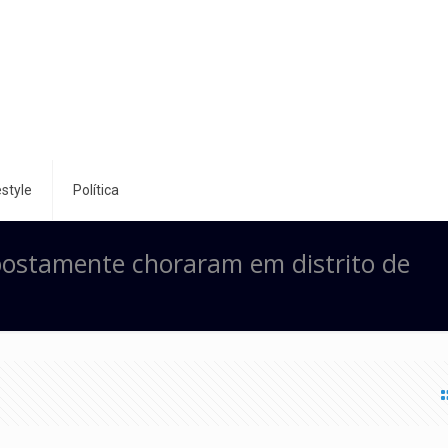
style
Política
postamente choraram em distrito de