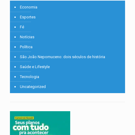
Economia
Esportes
Fé
Notícias
Política
São João Nepomuceno: dois séculos de história
Saúde e Lifestyle
Tecnologia
Uncategorized