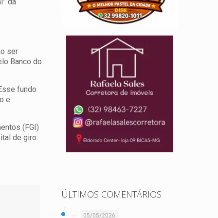
l” da
ão ser
elo Banco do
 Esse fundo
o e
mentos (FGI)
tal de giro.
ÚLTIMOS COMENTÁRIOS
05/05/2026