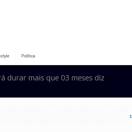
style
Política
á durar mais que 03 meses diz