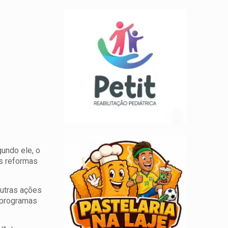
undo ele, o
s reformas
outras ações
s programas