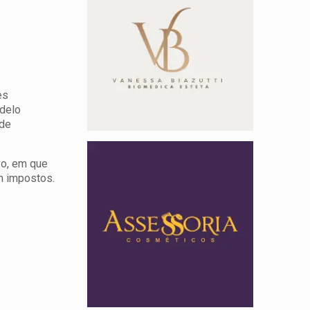
es
odelo
 de
vo, em que
m impostos.