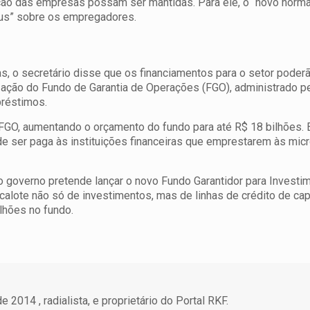
ão das empresas possam ser mantidas. Para ele, o “novo norma
nus” sobre os empregadores.
, o secretário disse que os financiamentos para o setor poder
ização do Fundo de Garantia de Operações (FGO), administrado p
préstimos.
 FGO, aumentando o orçamento do fundo para até R$ 18 bilhões.
de ser paga às instituições financeiras que emprestarem às micr
 governo pretende lançar o novo Fundo Garantidor para Investi
calote não só de investimentos, mas de linhas de crédito de capi
lhões no fundo.
 2014 , radialista, e proprietário do Portal RKF.