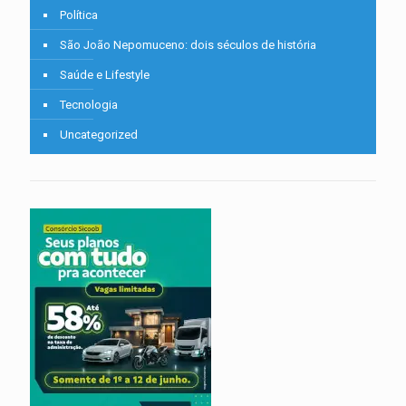
Política
São João Nepomuceno: dois séculos de história
Saúde e Lifestyle
Tecnologia
Uncategorized