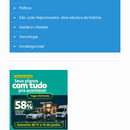
Política
São João Nepomuceno: dois séculos de história
Saúde e Lifestyle
Tecnologia
Uncategorized