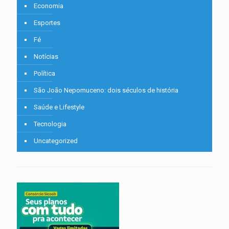
Economia
Esportes
Fé
Notícias
Política
São João Nepomuceno: dois séculos de história
Saúde e Lifestyle
Tecnologia
Uncategorized