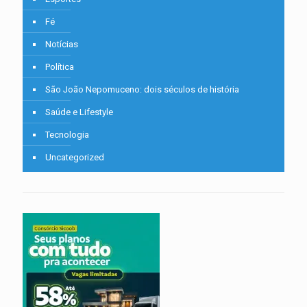
Fé
Notícias
Política
São João Nepomuceno: dois séculos de história
Saúde e Lifestyle
Tecnologia
Uncategorized