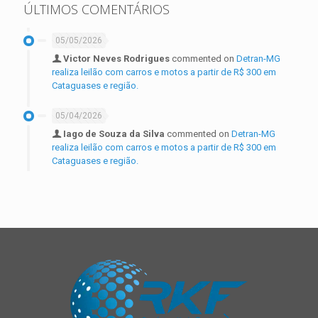
ÚLTIMOS COMENTÁRIOS
05/05/2026
Victor Neves Rodrigues
commented on
Detran-MG
realiza leilão com carros e motos a partir de R$ 300 em
Cataguases e região.
05/04/2026
Iago de Souza da Silva
commented on
Detran-MG
realiza leilão com carros e motos a partir de R$ 300 em
Cataguases e região.