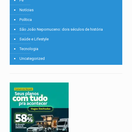
Fé
Notícias
Política
São João Nepomuceno: dois séculos de história
Saúde e Lifestyle
Tecnologia
Uncategorized