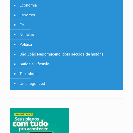
Economia
Esportes
Fé
Notícias
Política
São João Nepomuceno: dois séculos de história
Saúde e Lifestyle
Tecnologia
Uncategorized